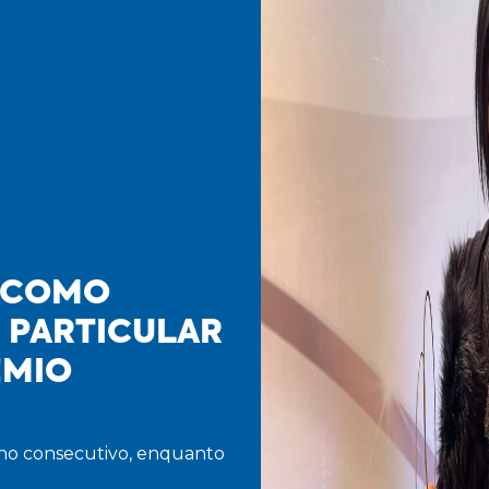
A COMO
 PARTICULAR
ÊMIO
no consecutivo, enquanto