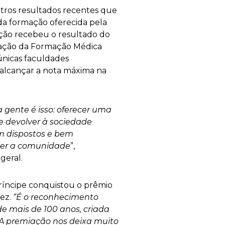
utros resultados recentes que
da formação oferecida pela
uição recebeu o resultado do
iação da Formação Médica
únicas faculdades
 alcançar a nota máxima na
 gente é isso: oferecer uma
e devolver à sociedade
am dispostos e bem
der a comunidade
”,
geral.
ríncipe conquistou o prêmio
vez.
“É o reconhecimento
e mais de 100 anos, criada
 A premiação nos deixa muito