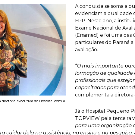
A conquista se soma a o
evidenciam a qualidade 
FPP. Neste ano, a instit
Exame Nacional de Aval
(Enamed) e foi uma das 
particulares do Paraná a
avaliação.
“
O mais importante para
formação de qualidade 
profissionais que estej
capacitados para aten
complementa a diretora-
 a diretora-executiva do Hospital com a
Já o Hospital Pequeno P
TOPVIEW pela terceira 
para uma organização d
a cuidar dela na assistência, no ensino e na pesquisa.