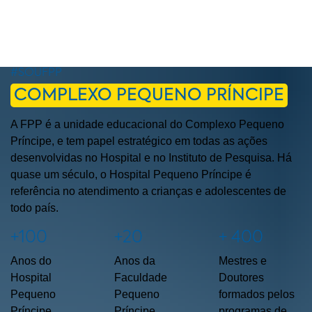
#SOUFPP
COMPLEXO PEQUENO PRÍNCIPE
A FPP é a unidade educacional do Complexo Pequeno
Príncipe, e tem papel estratégico em todas as ações
desenvolvidas no Hospital e no Instituto de Pesquisa. Há
quase um século, o Hospital Pequeno Príncipe é
referência no atendimento a crianças e adolescentes de
todo país.
+100
+20
+ 400
Anos do
Anos da
Mestres e
Hospital
Faculdade
Doutores
Pequeno
Pequeno
formados pelos
Príncipe
Príncipe
programas de