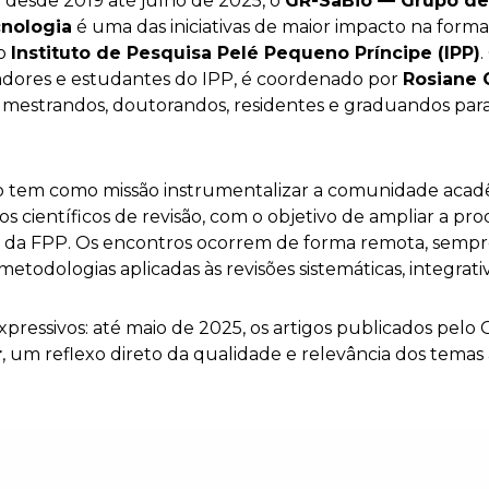
s
desde 2019 até julho de 2025, o
GR-SaBio — Grupo de
cnologia
é uma das iniciativas de maior impacto na forma
o
Instituto de Pesquisa Pelé Pequeno Príncipe (IPP)
sadores e estudantes do IPP, é coordenado por
Rosiane 
mestrandos, doutorandos, residentes e graduandos para
io tem como missão instrumentalizar a comunidade acad
s científicos de revisão, com o objetivo de ampliar a pro
da FPP. Os encontros ocorrem de forma remota, sempre
etodologias aplicadas às revisões sistemáticas, integrati
xpressivos: até maio de 2025, os artigos publicados pel
r
, um reflexo direto da qualidade e relevância dos tema