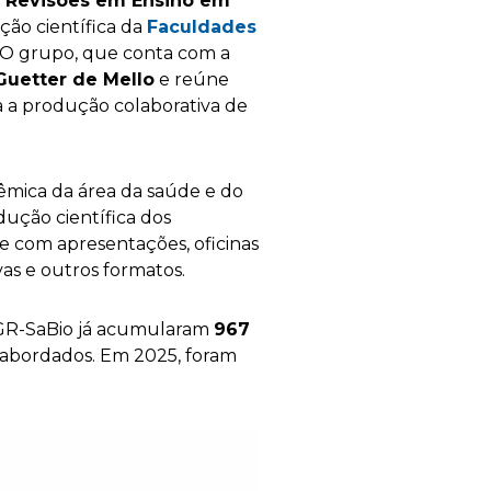
 Revisões em Ensino em
ção científica da
Faculdades
. O grupo, que conta com a
Guetter de Mello
e reúne
 a produção colaborativa de
êmica da área da saúde e do
dução científica dos
 com apresentações, oficinas
vas e outros formatos.
o GR-SaBio já acumularam
967
s abordados. Em 2025, foram