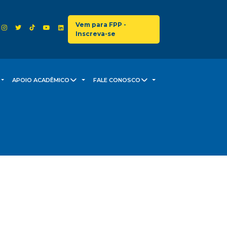
Vem para FPP -
Inscreva-se
APOIO ACADÊMICO
FALE CONOSCO