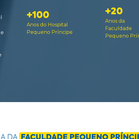
+20
+100
l
Anos da
Anos do Hospital
Faculdade
Pequeno Príncipe
de
Pequeno Prí
e
RA DA
FACULDADE PEQUENO PRÍNCI