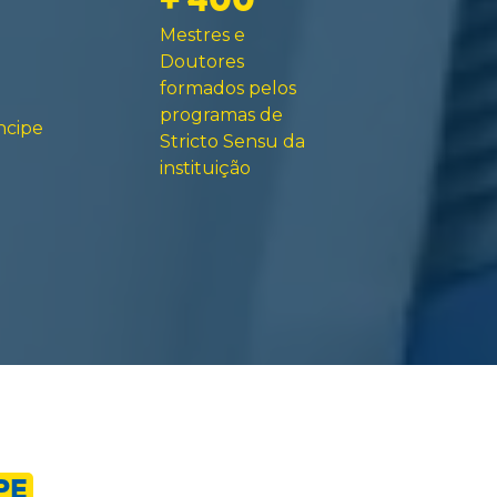
+ 400
Mestres e
Doutores
formados pelos
programas de
ncipe
Stricto Sensu da
instituição
PE