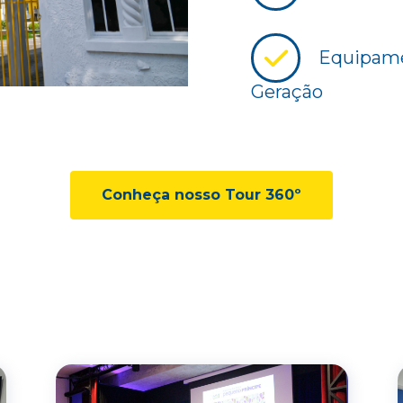
Equipame
Geração
Conheça nosso Tour 360º