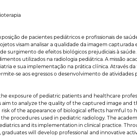
ioterapia
posição de pacientes pediátricos e profissionais de saúde
etos visam analisar a qualidade da imagem capturada e
de surgimento de efeitos biológicos prejudiciais à saúde.
imentos utilizados na radiologia pediátrica. A missão 
iatria e sua implementação na prática clínica. Através d
mite-se aos egressos o desenvolvimento de atividades p
the exposure of pediatric patients and healthcare profess
aim to analyze the quality of the captured image and th
risk of the appearance of biological effects harmful to 
f the procedures used in pediatric radiology. The academic
ediatrics and its implementation in clinical practice. Th
, graduates will develop professional and innovative activi