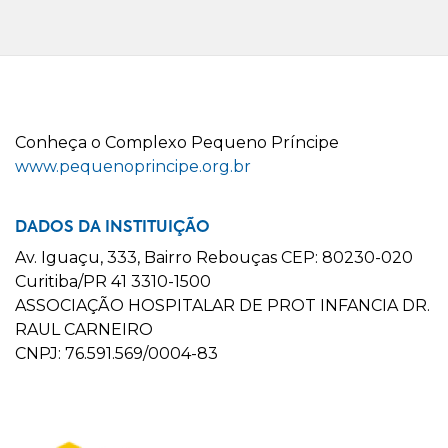
C
onheça o
C
omplexo
P
equeno
P
ríncipe
www.pequenoprincipe.org.br
DADOS DA INSTITUIÇÃO
Av. Iguaçu, 333, Bairro Rebouças CEP: 80230-020
Curitiba/PR 41 3310-1500
ASSOCIAÇÃO HOSPITALAR DE PROT INFANCIA DR.
RAUL CARNEIRO
CNPJ: 76.591.569/0004-83