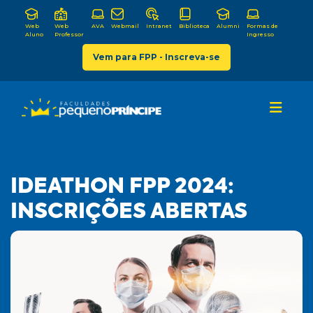
Web
Web
AVA
Webmail
Intranet
Biblioteca
Alumni
Formas de
Aluno
Professor
Ingresso
Vem para FPP - Inscreva-se
IDEATHON FPP 2024:
INSCRIÇÕES ABERTAS