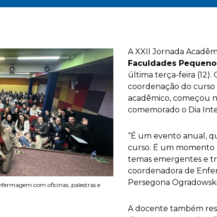
A XXII Jornada Acadê
Faculdades Pequeno 
última terça-feira (12)
coordenação do curso
acadêmico, começou n
comemorado o Dia Int
“É um evento anual, qu
curso. É um momento de
temas emergentes e tro
coordenadora de Enfer
Persegona Ogradowski
ermagem com oficinas, palestras e
A docente também res