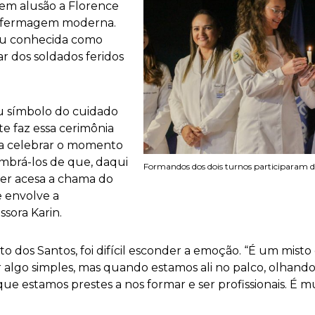
 em alusão a Florence
enfermagem moderna.
cou conhecida como
 dos soldados feridos
ou símbolo do cuidado
e faz essa cerimônia
ra celebrar o momento
embrá-los de que, daqui
Formandos dos dois turnos participaram d
ter acesa a chama do
 envolve a
ssora Karin.
to dos Santos, foi difícil esconder a emoção. “É um mist
r algo simples, mas quando estamos ali no palco, olhan
ue estamos prestes a nos formar e ser profissionais. É 