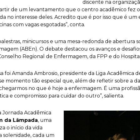
discente na organizaçã
artir de um levantamento que o centro acadêmico fez o
da no interesse deles. Acredito que é por isso que é um
ficinas com vagas esgotadas”, conta.
lestras, minicursos e uma mesa-redonda de abertura so
ermagem (ABEn). O debate destacou os avanços e desafios
Conselho Regional de Enfermagem, da FPP e do Hospita
sa foi Amanda Ambrosio, presidente da Liga Acadêmica 
se momento tão especial que, além de refletir sobre a da
hegarmos no que é hoje a enfermagem. É uma profissão 
ica e compromisso para cuidar do outro”, salienta.
 Jornada Acadêmica
em da Lâmpada
, uma
a o início da vida
Na solenidade, cada um