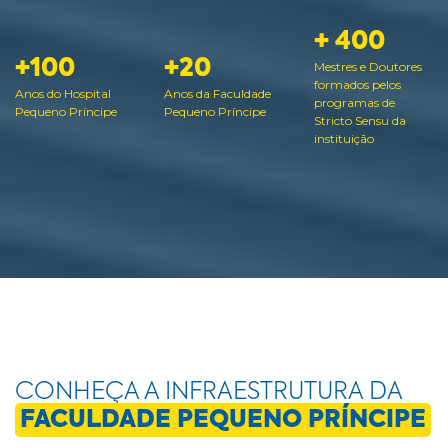
+ 400
+100
+20
Mestres e Doutores
formados pelos
Anos do Hospital
Anos da Faculdade
programas de
Pequeno Príncipe
Pequeno Príncipe
Stricto Sensu da
instituição
CONHEÇA A INFRAESTRUTURA DA
FACULDADE PEQUENO PRÍNCIPE