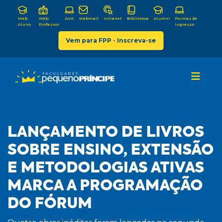
Web
Web
AVA
Webmail
Intranet
Biblioteca
Alumni
Formas de
Aluno
Professor
Ingresso
Vem para FPP - Inscreva-se
LANÇAMENTO DE LIVROS
SOBRE ENSINO, EXTENSÃO
E METODOLOGIAS ATIVAS
MARCA A PROGRAMAÇÃO
DO FÓRUM