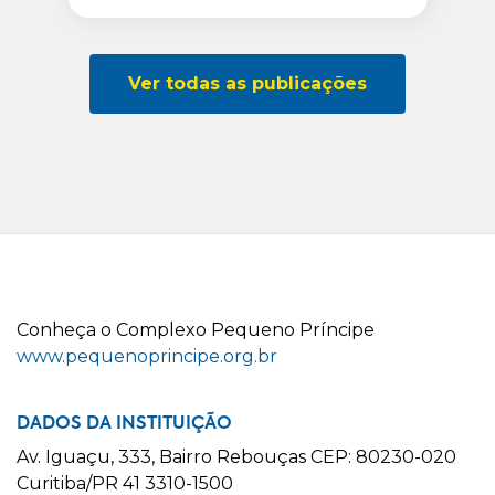
Ver todas as publicações
C
onheça o
C
omplexo
P
equeno
P
ríncipe
www.pequenoprincipe.org.br
DADOS DA INSTITUIÇÃO
Av. Iguaçu, 333, Bairro Rebouças CEP: 80230-020
Curitiba/PR 41 3310-1500