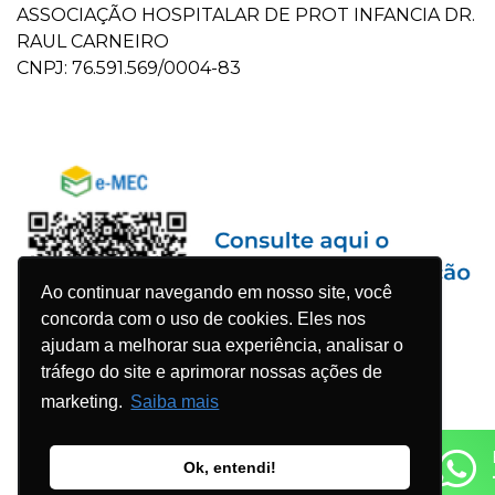
ASSOCIAÇÃO HOSPITALAR DE PROT INFANCIA DR.
RAUL CARNEIRO
CNPJ: 76.591.569/0004-83
Ao continuar navegando em nosso site, você
concorda com o uso de cookies. Eles nos
ajudam a melhorar sua experiência, analisar o
tráfego do site e aprimorar nossas ações de
marketing.
Saiba mais
Ok, entendi!
© 2023 Faculdade Pequeno Príncipe - Todos os direitos