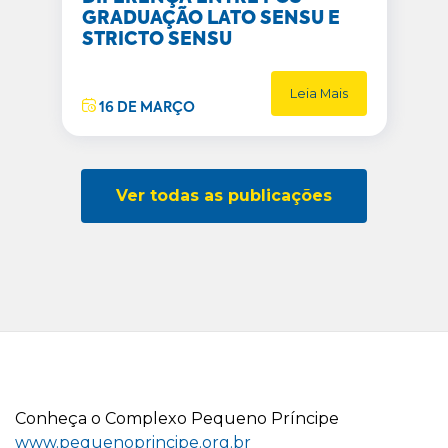
GRADUAÇÃO LATO SENSU E
STRICTO SENSU
Leia Mais
16 DE MARÇO
Ver todas as publicações
C
onheça o
C
omplexo
P
equeno
P
ríncipe
www.pequenoprincipe.org.br