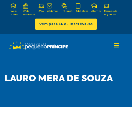
Web
Web
AVA
Webmail
Intranet
Biblioteca
Alumni
Formas de
Aluno
Professor
Ingresso
Vem para FPP - Inscreva-se
LAURO MERA DE SOUZA