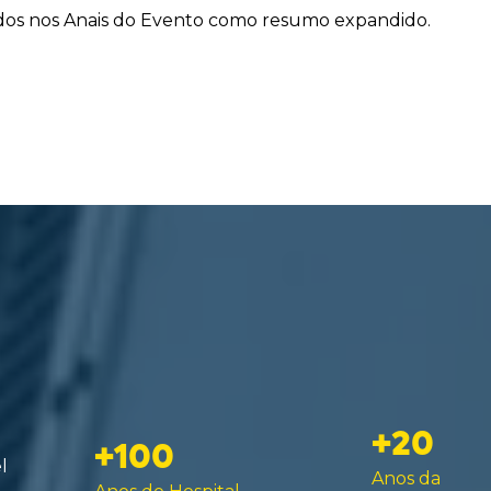
ados nos Anais do Evento como resumo expandido.
+20
+100
l
Anos da