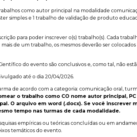
rabalhos como autor principal na modalidade comunicaçã
ter simples e 1 trabalho de validação de produto educac
scrição para poder inscrever o(s) trabalho(s). Cada trabal
er mais de um trabalho, os mesmos deverão ser colocad
ntífico do evento são conclusivos e, como tal, não estão
divulgado até o dia 20/04/2026.
turma de acordo com a categoria: comunicação oral, tu
omear o trabalho como CO nome autor principal, PC
ipal. O arquivo em word (.docx). Se você inscrever 
esmo tempo nas turmas de cada modalidade.
esquisas empíricas ou teóricas concluídas ou em andamen
eixos temáticos do evento.