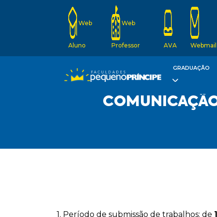
Web
Web
Aluno
Professor
AVA
Webmail
GRADUAÇÃO
COMUNICAÇÃO
1. Período de submissão de trabalhos: de