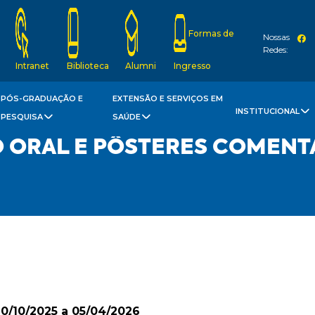
Formas de
Nossas
Redes:
Intranet
Biblioteca
Alumni
Ingresso
PÓS-GRADUAÇÃO E
EXTENSÃO E SERVIÇOS EM
INSTITUCIONAL
PESQUISA
SAÚDE
 ORAL E PÔSTERES COMENT
10/10/2025 a 05/04/2026