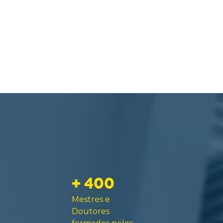
+ 400
Mestres e
Doutores