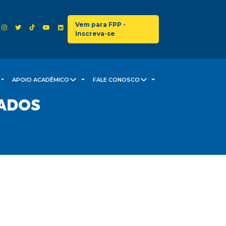
Vem para FPP -
Inscreva-se
APOIO ACADÊMICO
FALE CONOSCO
ADOS