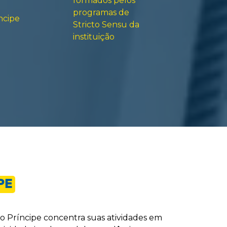
formados pelos
programas de
ncipe
Stricto Sensu da
instituição
PE
no Príncipe concentra suas atividades em