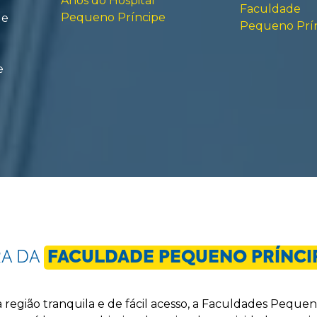
Anos do Hospital
Faculdade
Pequeno Príncipe
de
Pequeno Prí
e
RA DA
FACULDADE PEQUENO PRÍNCI
 região tranquila e de fácil acesso, a Faculdades Peque