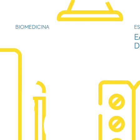
BIOMEDICINA
ES
E
D