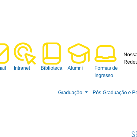
Noss
Redes
ail
Intranet
Biblioteca
Alumni
Formas de
Ingresso
Graduação
Pós-Graduação e P
S