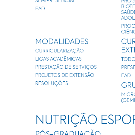
SEMIPRESENCIAL
PROG
BIOT
EAD
SAÚD
ADOL
PROG
CIÊN
MODALIDADES
CUR
EX
CURRICULARIZAÇÃO
LIGAS ACADÊMICAS
TODO
PRESTAÇÃO DE SERVIÇOS
PRES
PROJETOS DE EXTENSÃO
EAD
RESOLUÇÕES
GRU
MICR
(GEM
NUTRIÇÃO ESPO
PÓS-GRADUAÇÃO