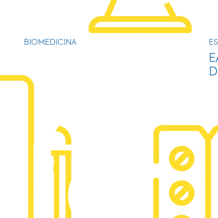
BIOMEDICINA
ES
E
D