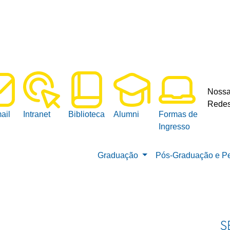
Noss
Redes
ail
Intranet
Biblioteca
Alumni
Formas de
Ingresso
Graduação
Pós-Graduação e P
S