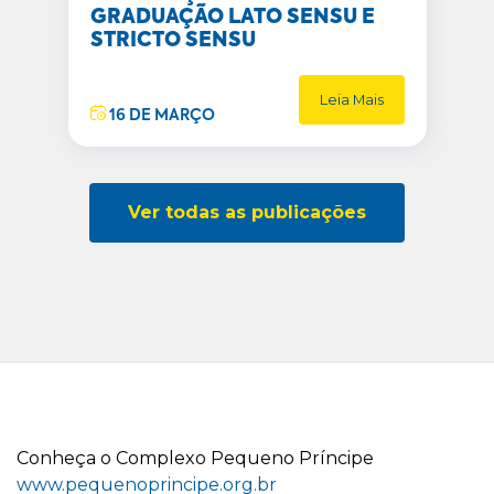
GRADUAÇÃO LATO SENSU E
STRICTO SENSU
Leia Mais
16 DE MARÇO
Ver todas as publicações
C
onheça o
C
omplexo
P
equeno
P
ríncipe
www.pequenoprincipe.org.br