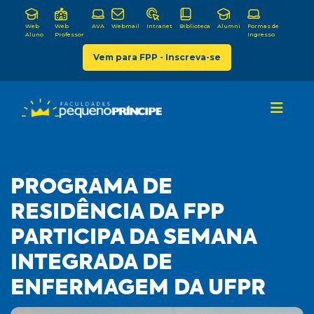
Web
Web
AVA
Webmail
Intranet
Biblioteca
Alumni
Formas de
Aluno
Professor
Ingresso
Vem para FPP - Inscreva-se
PROGRAMA DE
RESIDÊNCIA DA FPP
PARTICIPA DA SEMANA
INTEGRADA DE
ENFERMAGEM DA UFPR