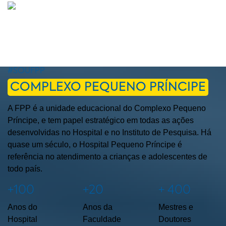
#SOUFPP
COMPLEXO PEQUENO PRÍNCIPE
A FPP é a unidade educacional do Complexo Pequeno
Príncipe, e tem papel estratégico em todas as ações
desenvolvidas no Hospital e no Instituto de Pesquisa. Há
quase um século, o Hospital Pequeno Príncipe é
referência no atendimento a crianças e adolescentes de
todo país.
+100
+20
+ 400
Anos do
Anos da
Mestres e
Hospital
Faculdade
Doutores