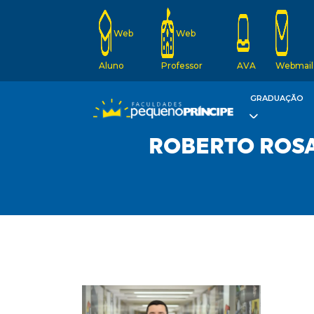
Web
Web
Aluno
Professor
AVA
Webmail
GRADUAÇÃO
ROBERTO ROSA