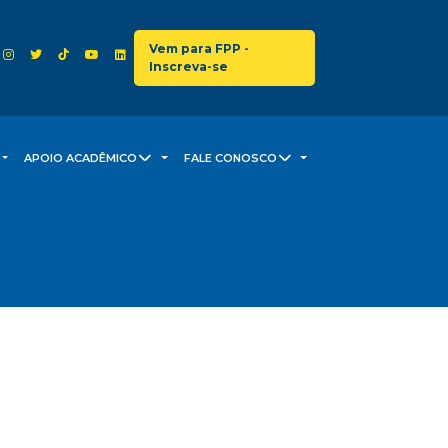
Vem para FPP -
Inscreva-se
APOIO ACADÊMICO
FALE CONOSCO