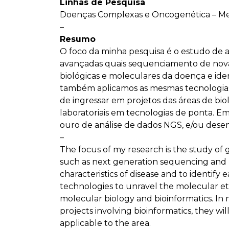
Linhas de Pesquisa
Doenças Complexas e Oncogenética – Med
–
Resumo
O foco da minha pesquisa é o estudo de a
avançadas quais sequenciamento de nova 
biológicas e moleculares da doença e ide
também aplicamos as mesmas tecnologias 
de ingressar em projetos das áreas de biol
laboratoriais em tecnologias de ponta. E
ouro de análise de dados NGS, e/ou desenv
–
The focus of my research is the study of 
such as next generation sequencing and b
characteristics of disease and to identify
technologies to unravel the molecular etio
molecular biology and bioinformatics. In m
projects involving bioinformatics, they wi
applicable to the area.