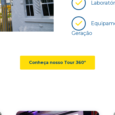
Laboratór
Equipame
Geração
Conheça nosso Tour 360º