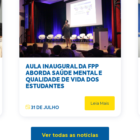
AULA INAUGURAL DA FPP
ABORDA SAÚDE MENTAL E
QUALIDADE DE VIDA DOS
ESTUDANTES
Leia Mais
31 DE JULHO
Ver todas as notícias