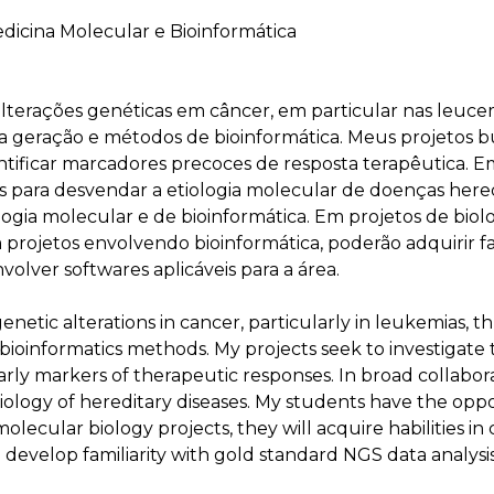
icina Molecular e Bioinformática
lterações genéticas em câncer, em particular nas leucem
geração e métodos de bioinformática. Meus projetos bus
ntificar marcadores precoces de resposta terapêutica. E
para desvendar a etiologia molecular de doenças hered
ogia molecular e de bioinformática. Em projetos de biolo
m projetos envolvendo bioinformática, poderão adquirir 
olver softwares aplicáveis para a área.
genetic alterations in cancer, particularly in leukemias
ioinformatics methods. My projects seek to investigate 
 early markers of therapeutic responses. In broad collabor
logy of hereditary diseases. My students have the opportu
olecular biology projects, they will acquire habilities i
ll develop familiarity with gold standard NGS data analysi