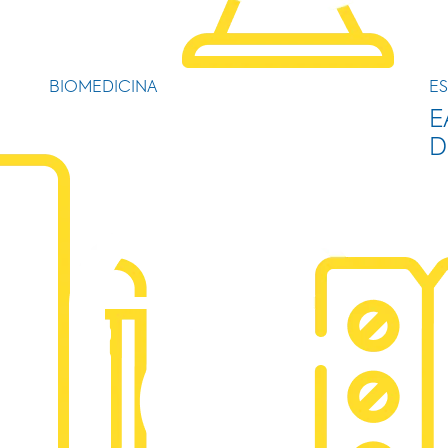
BIOMEDICINA
ES
E
D