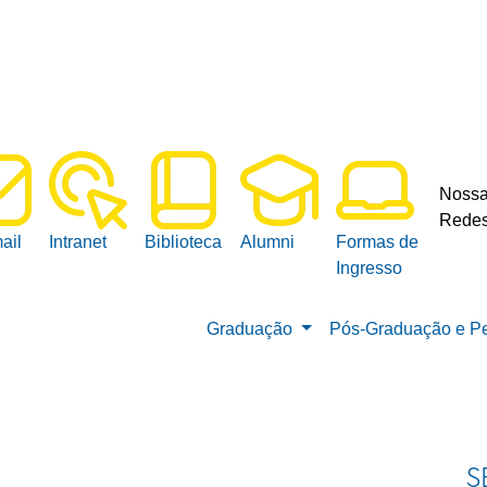
Noss
Redes
ail
Intranet
Biblioteca
Alumni
Formas de
Ingresso
Graduação
Pós-Graduação e P
S