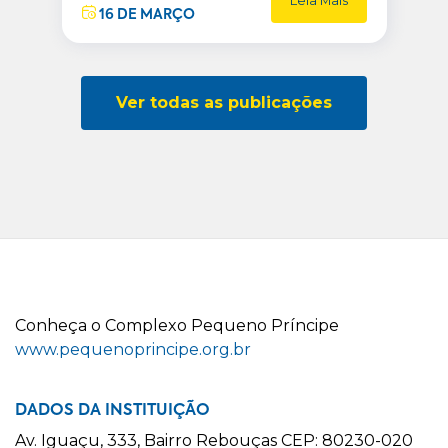
Leia Mais
16 DE MARÇO
Ver todas as publicações
C
onheça o
C
omplexo
P
equeno
P
ríncipe
www.pequenoprincipe.org.br
DADOS DA INSTITUIÇÃO
Av. Iguaçu, 333, Bairro Rebouças CEP: 80230-020