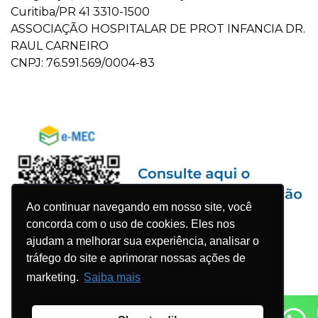
Curitiba/PR 41 3310-1500
ASSOCIAÇÃO HOSPITALAR DE PROT INFANCIA DR.
RAUL CARNEIRO
CNPJ: 76.591.569/0004-83
Ao continuar navegando em nosso site, você
concorda com o uso de cookies. Eles nos
ajudam a melhorar sua experiência, analisar o
tráfego do site e aprimorar nossas ações de
marketing.
Saiba mais