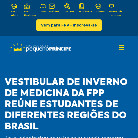
Web
Web
AVA
Webmail
Intranet
Biblioteca
Alumni
Formas de
Aluno
Professor
Ingresso
Vem para FPP - Inscreva-se
VESTIBULAR DE INVERNO
DE MEDICINA DA FPP
REÚNE ESTUDANTES DE
DIFERENTES REGIÕES DO
BRASIL