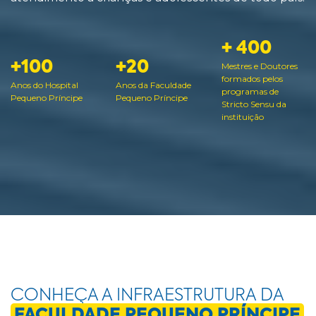
+ 400
+100
+20
Mestres e Doutores
formados pelos
Anos do Hospital
Anos da Faculdade
programas de
Pequeno Príncipe
Pequeno Príncipe
Stricto Sensu da
instituição
CONHEÇA A INFRAESTRUTURA DA
FACULDADE PEQUENO PRÍNCIPE