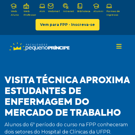
Web
Web
AVA
Webmail
Intranet
Biblioteca
Alumni
Formas de
Aluno
Professor
Ingresso
Vem para FPP - Inscreva-se
VISITA TÉCNICA APROXIMA
ESTUDANTES DE
ENFERMAGEM DO
MERCADO DE TRABALHO
Alunos do 6º período do curso na FPP conheceram
dois setores do Hospital de Clínicas da UFPR.