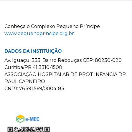
C
onheça o
C
omplexo
P
equeno
P
ríncipe
www.pequenoprincipe.org.br
DADOS DA INSTITUIÇÃO
Av. Iguaçu, 333, Bairro Rebouças CEP: 80230-020
Curitiba/PR 41 3310-1500
ASSOCIAÇÃO HOSPITALAR DE PROT INFANCIA DR.
RAUL CARNEIRO
CNPJ: 76.591.569/0004-83