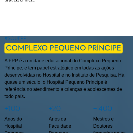
#SOUFPP
COMPLEXO PEQUENO PRÍNCIPE
A FPP é a unidade educacional do Complexo Pequeno
Príncipe, e tem papel estratégico em todas as ações
desenvolvidas no Hospital e no Instituto de Pesquisa. Há
quase um século, o Hospital Pequeno Príncipe é
referência no atendimento a crianças e adolescentes de
todo país.
+100
+20
+ 400
Anos do
Anos da
Mestres e
Hospital
Faculdade
Doutores