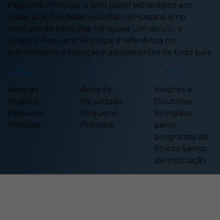
Pequeno Príncipe, e tem papel estratégico em
todas as ações desenvolvidas no Hospital e no
Instituto de Pesquisa. Há quase um século, o
Hospital Pequeno Príncipe é referência no
atendimento a crianças e adolescentes de todo país.
+100
+20
+ 400
Anos do
Anos da
Mestres e
Hospital
Faculdade
Doutores
Pequeno
Pequeno
formados
Príncipe
Príncipe
pelos
programas de
Stricto Sensu
da instituição