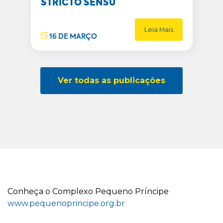
STRICTO SENSU
Leia Mais
16 DE MARÇO
Ver todas as publicações
C
onheça o
C
omplexo
P
equeno
P
ríncipe
www.pequenoprincipe.org.br