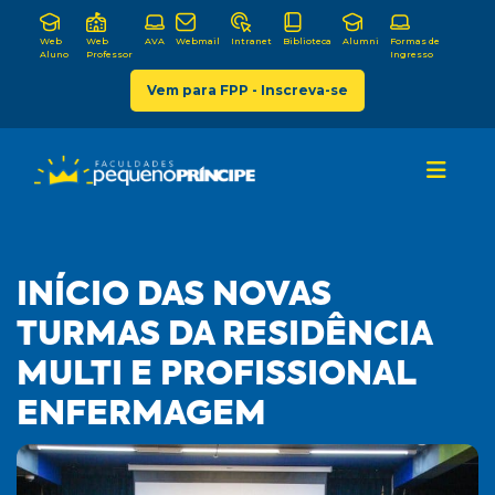
Web
Web
AVA
Webmail
Intranet
Biblioteca
Alumni
Formas de
Aluno
Professor
Ingresso
Vem para FPP - Inscreva-se
INÍCIO DAS NOVAS
TURMAS DA RESIDÊNCIA
MULTI E PROFISSIONAL
ENFERMAGEM