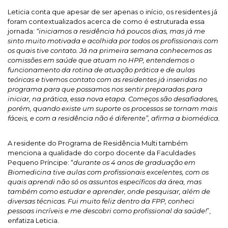
Leticia conta que apesar de ser apenas o início, os residentes já
foram contextualizados acerca de como é estruturada essa
jornada:
“iniciamos a residência há poucos dias, mas já me
sinto muito motivada e acolhida por todos os profissionais com
os quais tive contato. Já na primeira semana conhecemos as
comissões em saúde que atuam no HPP, entendemos o
funcionamento da rotina de atuação prática e de aulas
teóricas e tivemos contato com as residentes já inseridas no
programa para que possamos nos sentir preparadas para
iniciar, na prática, essa nova etapa. Começos são desafiadores,
porém, quando existe um suporte os processos se tornam mais
fáceis, e com a residência não é diferente”, afirma a biomédica.
A residente do Programa de Residência Multi também
menciona a qualidade do corpo docente da Faculdades
Pequeno Príncipe: “
durante os 4 anos de graduação em
Biomedicina tive aulas com profissionais excelentes, com os
quais aprendi não só os assuntos específicos da área, mas
também como estudar e aprender, onde pesquisar, além de
diversas técnicas. Fui muito feliz dentro da FPP, conheci
pessoas incríveis e me descobri como profissional da saúde!
”,
enfatiza Leticia.