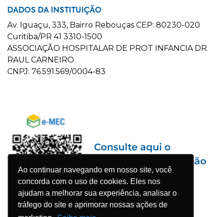
DADOS DA INSTITUIÇÃO
Av. Iguaçu, 333, Bairro Rebouças CEP: 80230-020
Curitiba/PR 41 3310-1500
ASSOCIAÇÃO HOSPITALAR DE PROT INFANCIA DR.
RAUL CARNEIRO
CNPJ: 76.591.569/0004-83
Ao continuar navegando em nosso site, você
concorda com o uso de cookies. Eles nos
ajudam a melhorar sua experiência, analisar o
tráfego do site e aprimorar nossas ações de