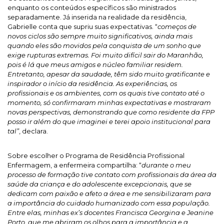
enquanto os conteúdos específicos são ministrados
separadamente. Já inserida na realidade da residência,
Gabrielle conta que supriu suas expectativas. “
começos de
novos ciclos são sempre muito significativos, ainda mais
quando eles são movidos pela conquista de um sonho que
exige rupturas extremas. Foi muito difícil sair do Maranhão,
pois é lá que meus amigos e núcleo familiar residem.
Entretanto, apesar da saudade, têm sido muito gratificante e
inspirador o início da residência. As experiências, os
profissionais e os ambientes, com os quais tive contato até o
momento, só confirmaram minhas expectativas e mostraram
novas perspectivas, demonstrando que como residente da FPP
posso ir além do que imaginei e terei apoio institucional para
tal”
, declara.
Sobre escolher o Programa de Residência Profissional
Enfermagem, a enfermeira compartilha: “
durante o meu
processo de formação tive contato com profissionais da área da
saúde da criança e do adolescente excepcionais, que se
dedicam com paixão e afeto a área e me sensibilizaram para
a importância do cuidado humanizado com essa população.
Entre elas, minhas ex’s docentes Francisca Georgina e Jeanine
Porto, que me abriram os olhos para a importância e a