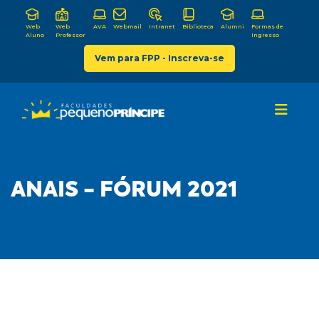
Web
Web
AVA
Webmail
Intranet
Biblioteca
Alumni
Formas de
Aluno
Professor
Ingresso
Vem para FPP - Inscreva-se
ANAIS - FÓRUM 2021