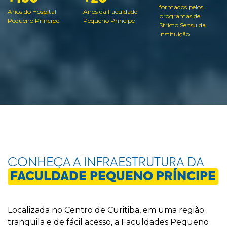
formados pelos
Anos do Hospital
Anos da Faculdade
programas de
Pequeno Príncipe
Pequeno Príncipe
Stricto Sensu da
instituição
CONHEÇA A INFRAESTRUTURA DA
FACULDADE PEQUENO PRÍNCIPE
Localizada no Centro de Curitiba, em uma região
tranquila e de fácil acesso, a Faculdades Pequeno