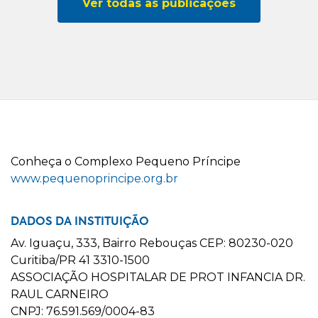
Ver todas as publicações
C
onheça o
C
omplexo
P
equeno
P
ríncipe
www.pequenoprincipe.org.br
DADOS DA INSTITUIÇÃO
Av. Iguaçu, 333, Bairro Rebouças CEP: 80230-020
Curitiba/PR 41 3310-1500
ASSOCIAÇÃO HOSPITALAR DE PROT INFANCIA DR.
RAUL CARNEIRO
CNPJ: 76.591.569/0004-83