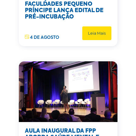
FACULDADES PEQUENO
PRÍNCIPE LANÇA EDITAL DE
PRÉ-INCUBAÇÃO
Leia Mais
4 DE AGOSTO
AULA INAUGURAL DA FPP