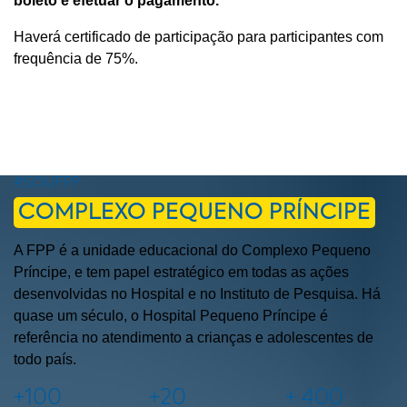
boleto e efetuar o pagamento.
Haverá certificado de participação para participantes com
frequência de 75%.
#SOUFPP
COMPLEXO PEQUENO PRÍNCIPE
A FPP é a unidade educacional do Complexo Pequeno
Príncipe, e tem papel estratégico em todas as ações
desenvolvidas no Hospital e no Instituto de Pesquisa. Há
quase um século, o Hospital Pequeno Príncipe é
referência no atendimento a crianças e adolescentes de
todo país.
+100
+20
+ 400