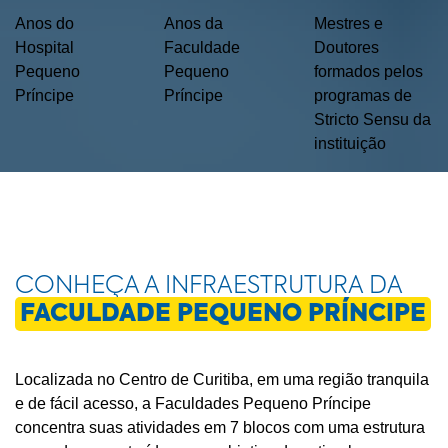
Anos do
Anos da
Mestres e
Hospital
Faculdade
Doutores
Pequeno
Pequeno
formados pelos
Príncipe
Príncipe
programas de
Stricto Sensu da
instituição
CONHEÇA A INFRAESTRUTURA DA
FACULDADE PEQUENO PRÍNCIPE
Localizada no Centro de Curitiba, em uma região tranquila
e de fácil acesso, a Faculdades Pequeno Príncipe
concentra suas atividades em 7 blocos com uma estrutura