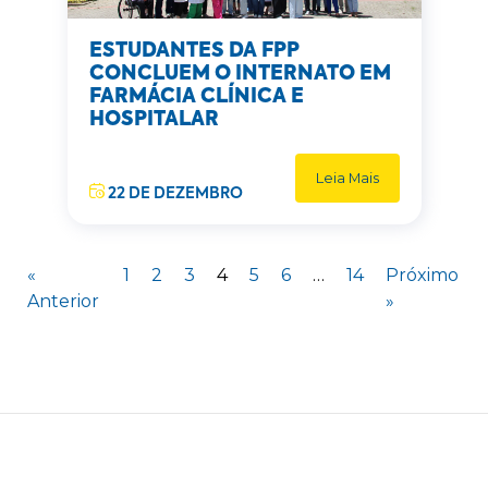
ESTUDANTES DA FPP
CONCLUEM O INTERNATO EM
FARMÁCIA CLÍNICA E
HOSPITALAR
Leia Mais
22 DE DEZEMBRO
«
1
2
3
4
5
6
…
14
Próximo
Anterior
»