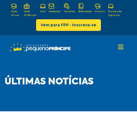
Web
Web
AVA
Webmail
Intranet
Biblioteca
Alumni
Formas de
Aluno
Professor
Ingresso
Vem para FPP - Inscreva-se
ÚLTIMAS NOTÍCIAS