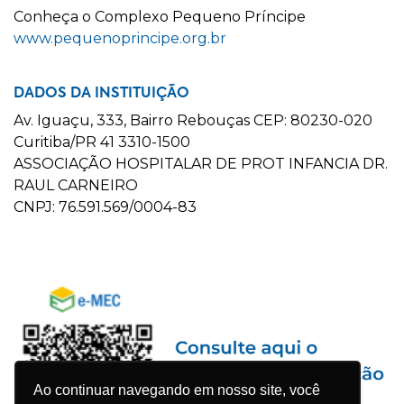
C
onheça o
C
omplexo
P
equeno
P
ríncipe
www.pequenoprincipe.org.br
DADOS DA INSTITUIÇÃO
Av. Iguaçu, 333, Bairro Rebouças CEP: 80230-020
Curitiba/PR 41 3310-1500
ASSOCIAÇÃO HOSPITALAR DE PROT INFANCIA DR.
RAUL CARNEIRO
CNPJ: 76.591.569/0004-83
Ao continuar navegando em nosso site, você