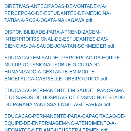
DIRETIVAS-ANTECIPADAS-DE-VONTADE-NA-
PERCEPCAO-DE-ESTUDANTES-DE-MEDICINA-
TATIANA-ROSA-OGATA-NAKAGAWA.pdf
DISPONIBILIDADE-PARA-APRENDIZAGEM-
INTERPROFISSIONAL-DE-ESTUDANTES-DAS-
CIENCIAS-DA-SAUDE-JONATAN-SCHMEIDER.pdf
EDUCACAO-EM-SAUDE_-PERCEPCAO-DA-EQUIPE-
MULTIPROFISSIONAL-SOBRE-O-CUIDADO-
HUMANIZADO-A-GESTANTE-EM-MORTE-
ENCEFALICA-GABRIELLE-RIBEIRO-DUCCI.pdf
EDUCACAO-PERMANENTE-EM-SAUDE_-PANORAMA-
E-DESAFIOS-DE-HOSPITAIS-DE-ENSINO-NO-ESTADO-
DO-PARANA-VANESSA-ENGELAGE-FARIAS.pdf
EDUCACAO-PERMANENTE-PARA-CAPACITACAO-DE-
EQUIPE-DE-ENFERMAGEM-NO-ATENDIMENTO-A-
NEONATOS-NERIANE-HEUSSER-LERMEN.pdf